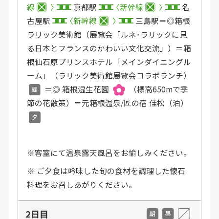
線
京都駅
新幹線
名
古屋駅
新幹線
三島駅＝◎箱根
ラリック美術館（展覧会「ルネ･ラリックに見
る日本とフランスのかわいい文化交流」）＝箱
根仙石原プリンスホテル「メインダイニングル
ーム」（ラリック美術館展覧会コラボランチ）
＝◎ 箱根湿生花園
（標高650mで季
節の花散策）＝元箱根温泉/匠の宿 佳松（泊）
※客室にて温泉露天風呂をお愉しみください。
※ ご夕食は吟味した旬の食材を調理した懐石
料理をお召しあがりください。
2日目