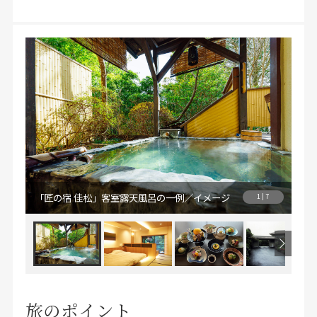
「
「匠の宿 佳松」客室露天風呂の一例／イメージ
1 | 7
ジ
旅のポイント