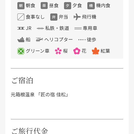
朝食
昼食
夕食
機内食
食事なし
弁当
飛行機
JR
私鉄・鉄道
専用車
船
ヘリコプター
徒歩
グリーン車
桜
花
紅葉
ご宿泊
元箱根温泉 「匠の宿 佳松」
ご旅行代金