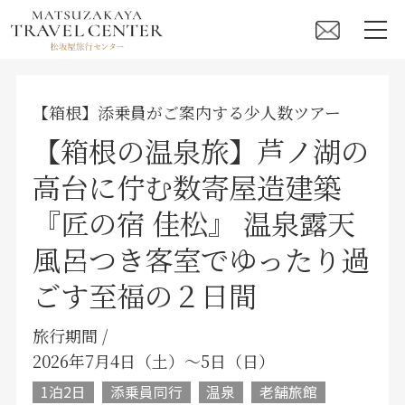
【箱根】添乗員がご案内する少人数ツアー
【箱根の温泉旅】芦ノ湖の
高台に佇む数寄屋造建築
『匠の宿 佳松』 温泉露天
風呂つき客室でゆったり過
ごす至福の２日間
旅行期間 /
2026年7月4日（土）〜5日（日）
1泊2日
添乗員同行
温泉
老舗旅館