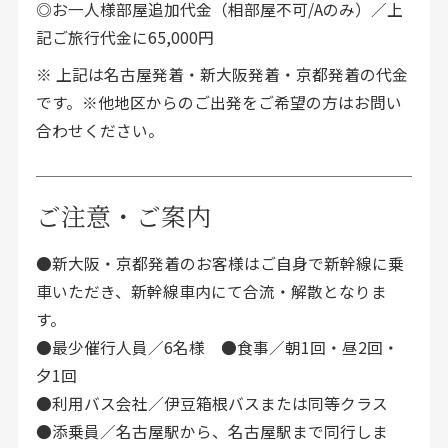
◎お一人様部屋追加代金（相部屋不可/Aのみ）／上
記ご旅行代金に65,000円
※ 上記は名古屋発着・新大阪発着・京都発着の代金
です。※他地区からのご出発をご希望の方はお問い
合わせください。
ご注意・ご案内
●新大阪・京都発着のお客様はご自身で新幹線に乗
車いただき、新幹線車内にて合流・解散となりま
す。
●最少催行人員／6名様 ●食事／朝1回・昼2回・
夕1回
●利用バス会社／伊豆箱根バスまたは同等クラス
●添乗員／名古屋駅から、名古屋駅まで同行しま