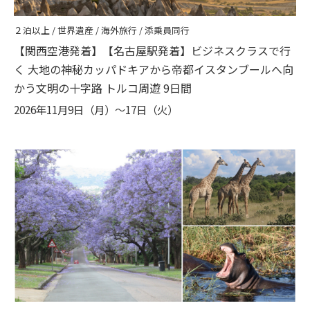
２泊以上 / 世界遺産 / 海外旅行 / 添乗員同行
【関西空港発着】【名古屋駅発着】ビジネスクラスで行
く ⼤地の神秘カッパドキアから帝都イスタンブールへ向
かう⽂明の⼗字路 トルコ周遊 9⽇間
2026年11月9日（月）〜17日（火）