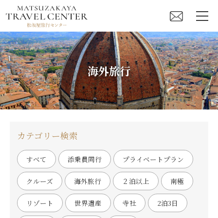
海外旅行
カテゴリー検索
すべて
添乗員同行
プライベートプラン
クルーズ
海外旅行
２泊以上
南極
リゾート
世界遺産
寺社
2泊3日