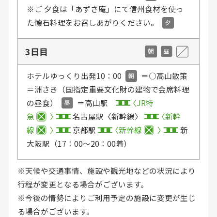
※ご 夕食は「あずさ庵」にて信州食材を使っ
た懐石料理をお召しあがりください。
3日目
ホテルゆっくり出発10：00
＝○高山散策
＝洲さき（国指定重要文化財の建物で会席料理
の昼食）
＝高山駅
JR特
急
名古屋駅〈新幹線〉
新幹
線
京都駅
新幹線
新
大阪駅（17：00〜20：00着）
※天候や交通事情、施設や観光地などの状況により
行程が変更となる場合がございます。
※今後の情勢によりご利用予定の施設に変更が生じ
る場合がございます。