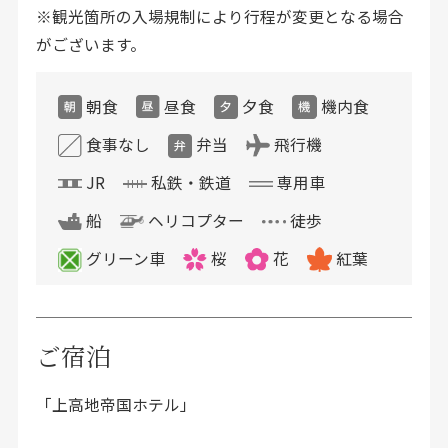
※観光箇所の入場規制により行程が変更となる場合
がございます。
朝食
昼食
夕食
機内食
食事なし
弁当
飛行機
JR
私鉄・鉄道
専用車
船
ヘリコプター
徒歩
グリーン車
桜
花
紅葉
ご宿泊
「上高地帝国ホテル」