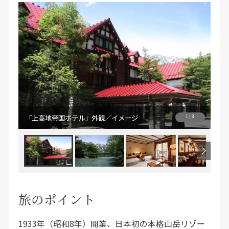
「上高地帝国ホテル」外観／イメージ
「
1 | 8
旅のポイント
1933年（昭和8年）開業、日本初の本格山岳リゾー