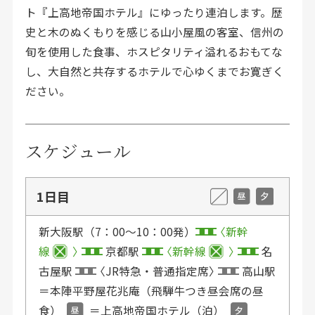
ト『上高地帝国ホテル』にゆったり連泊します。歴
史と木のぬくもりを感じる山小屋風の客室、信州の
旬を使用した食事、ホスピタリティ溢れるおもてな
し、大自然と共存するホテルで心ゆくまでお寛ぎく
ださい。
スケジュール
1日目
新大阪駅（7：00〜10：00発）
新幹
線
京都駅
新幹線
名
古屋駅
JR特急・普通指定席
高山駅
＝本陣平野屋花兆庵（飛騨牛つき昼会席の昼
食）
＝上高地帝国ホテル（泊）