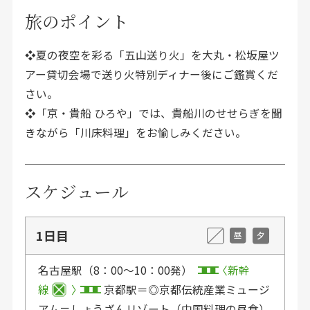
旅のポイント
❖夏の夜空を彩る「五山送り火」を大丸・松坂屋ツ
アー貸切会場で送り火特別ディナー後にご鑑賞くだ
さい。
❖「京・貴船 ひろや」では、貴船川のせせらぎを聞
きながら「川床料理」をお愉しみください。
スケジュール
1日目
名古屋駅（8：00〜10：00発）
新幹
線
京都駅＝◎京都伝統産業ミュージ
アム＝しょうざんリゾート（中国料理の昼食）