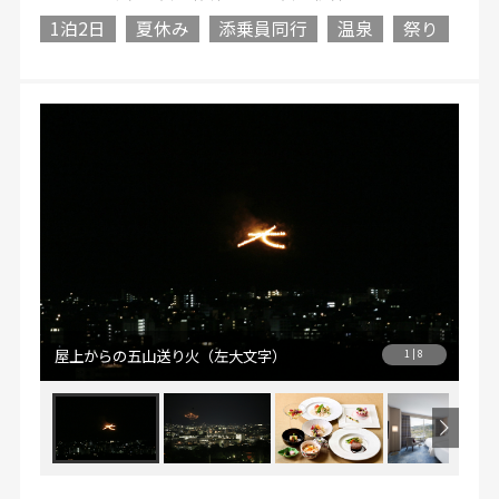
1泊2日
夏休み
添乗員同行
温泉
祭り
屋上からの五山送り火（左大文字）
屋
1 | 8