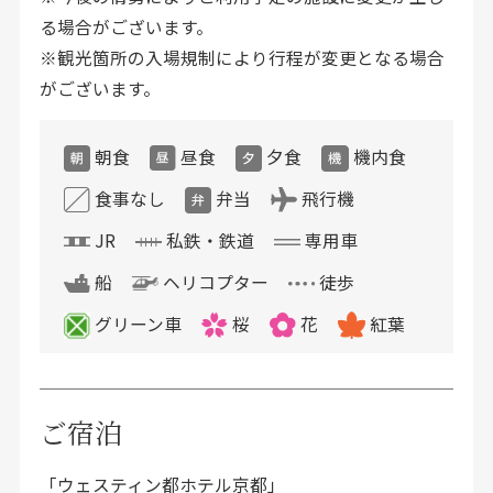
る場合がございます。
※観光箇所の入場規制により行程が変更となる場合
がございます。
朝食
昼食
夕食
機内食
食事なし
弁当
飛行機
JR
私鉄・鉄道
専用車
船
ヘリコプター
徒歩
グリーン車
桜
花
紅葉
ご宿泊
「ウェスティン都ホテル京都」